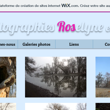
lateforme de création de sites internet
.com
. Créez votre site au
tographies
Ro
selyne
e
es-nous
Galeries photos
Liens
Co