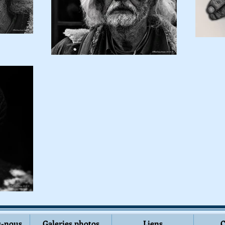
-nous
Galeries photos
Liens
C