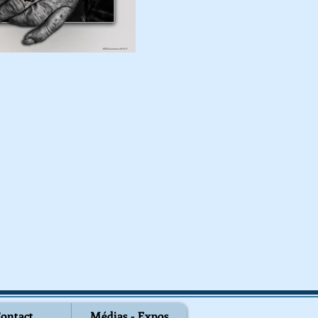
ontact
Médias - Expos