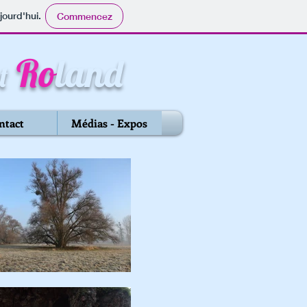
jourd'hui.
Commencez
Ro
land
t
ntact
Médias - Expos